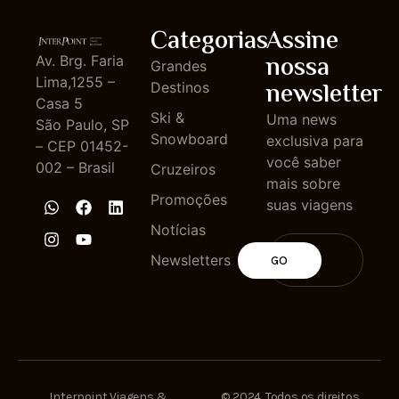
Categorias
Assine
nossa
Av. Brg. Faria
Grandes
Lima,1255 –
newsletter
Destinos
Casa 5
Ski &
Uma news
São Paulo, SP
Snowboard
exclusiva para
– CEP 01452-
você saber
002 – Brasil
Cruzeiros
mais sobre
Promoções
suas viagens
Notícias
Newsletters
GO
Interpoint Viagens &
© 2024. Todos os direitos