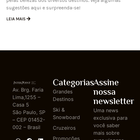
pelas belezas dos diversos destinos. Veja algumas
sugestões aqui e surpreenda-se!
LEIA MAIS
Categorias
Assine
nossa
Av. Brg. Faria
Grandes
Lima,1255 –
newsletter
Destinos
Casa 5
Ski &
Uma news
São Paulo, SP
Snowboard
exclusiva para
– CEP 01452-
você saber
002 – Brasil
Cruzeiros
mais sobre
Promoções