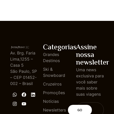
Categorias
Assine
nossa
Av. Brg. Faria
Grandes
Lima,1255 –
newsletter
Destinos
Casa 5
Ski &
Uma news
São Paulo, SP
Snowboard
exclusiva para
– CEP 01452-
você saber
002 – Brasil
Cruzeiros
mais sobre
Promoções
suas viagens
Notícias
Newsletters
GO