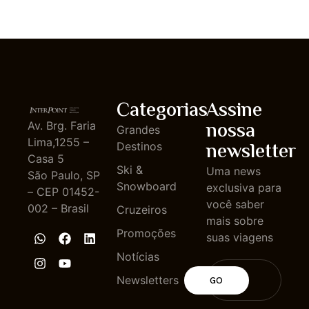
Categorias
Assine
nossa
Av. Brg. Faria
Grandes
Lima,1255 –
newsletter
Destinos
Casa 5
Ski &
Uma news
São Paulo, SP
Snowboard
exclusiva para
– CEP 01452-
você saber
002 – Brasil
Cruzeiros
mais sobre
Promoções
suas viagens
Notícias
Newsletters
GO