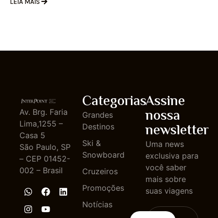
LEIA MAIS
Categorias
Assine
nossa
Av. Brg. Faria
Grandes
Lima,1255 –
newsletter
Destinos
Casa 5
Ski &
Uma news
São Paulo, SP
Snowboard
exclusiva para
– CEP 01452-
você saber
002 – Brasil
Cruzeiros
mais sobre
Promoções
suas viagens
Notícias