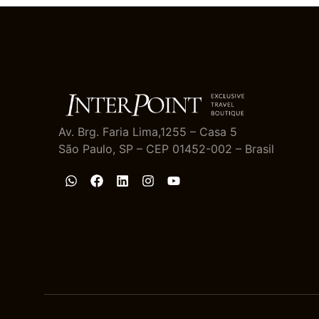
Av. Brg. Faria Lima,1255 – Casa 5
São Paulo, SP – CEP 01452-002 – Brasil