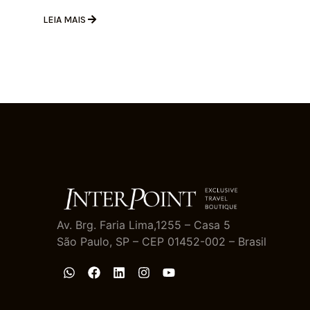
LEIA MAIS
Av. Brg. Faria Lima,1255 – Casa 5
São Paulo, SP – CEP 01452-002 – Brasil