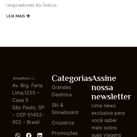
inspiradores do Índico.
LEIA MAIS
Categorias
Assine
nossa
Av. Brg. Faria
Grandes
Lima,1255 –
newsletter
Destinos
Casa 5
Ski &
Uma news
São Paulo, SP
Snowboard
exclusiva para
– CEP 01452-
você saber
002 – Brasil
Cruzeiros
mais sobre
Promoções
suas viagens