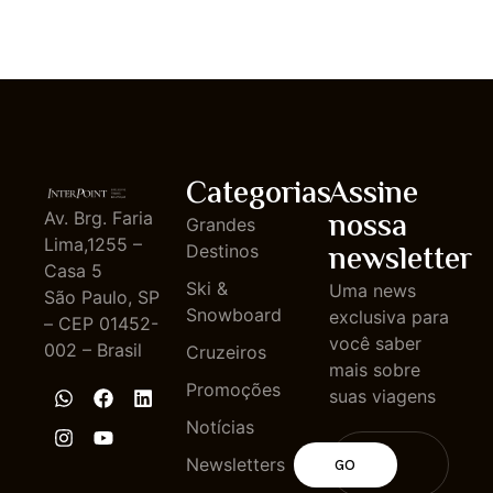
Categorias
Assine
nossa
Av. Brg. Faria
Grandes
Lima,1255 –
newsletter
Destinos
Casa 5
Ski &
Uma news
São Paulo, SP
Snowboard
exclusiva para
– CEP 01452-
você saber
002 – Brasil
Cruzeiros
mais sobre
Promoções
suas viagens
Notícias
Newsletters
GO