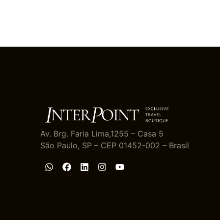
Av. Brg. Faria Lima,1255 – Casa 5
São Paulo, SP – CEP 01452-002 – Brasil