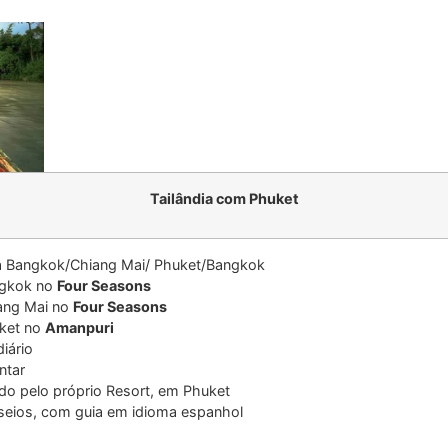
Tailândia com Phuket
 Bangkok/Chiang Mai/ Phuket/Bangkok
ngkok no
Four Seasons
ang Mai no
Four Seasons
uket no
Amanpuri
iário
ntar
ido pelo próprio Resort, em Phuket
seios, com guia em idioma espanhol