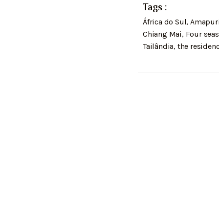
Tags :
nova
nova
nova
no
janela)
janela)
janela)
jan
África do Sul
,
Amapur
Chiang Mai
,
Four sea
Tailândia
,
the residen