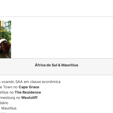
África do Sul & Mauritius
 voando SAA em classe econômica
pe Town no
Cape Grace
itius no
The Residence
annesburg no
Westcliff
iário
Mauritius