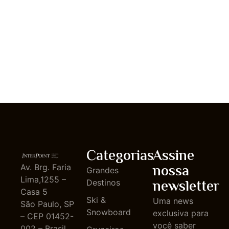
Categorias
Assine
nossa
Av. Brg. Faria
Grandes
Lima,1255 –
newsletter
Destinos
Casa 5
Ski &
Uma news
São Paulo, SP
Snowboard
exclusiva para
– CEP 01452-
você saber
002 – Brasil