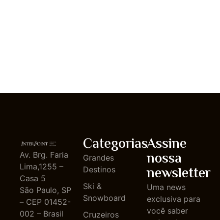
Categorias
Assine
nossa
Av. Brg. Faria
Grandes
Lima,1255 –
newsletter
Destinos
Casa 5
Ski &
Uma news
São Paulo, SP
Snowboard
exclusiva para
– CEP 01452-
você saber
002 – Brasil
Cruzeiros